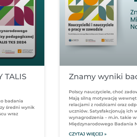
 TALIS
Znamy wyniki ba
Polscy nauczyciele, choć zadow
Mają silną motywację wewnętrz
go badania
relacjami z rodzicami oraz odp
zy średni wynik
uczniów. Satysfakcjonują ich w
scu wraz
wynagrodzenia – m.in. takie w
Międzynarodowego Badania Nau
CZYTAJ WIĘCEJ »