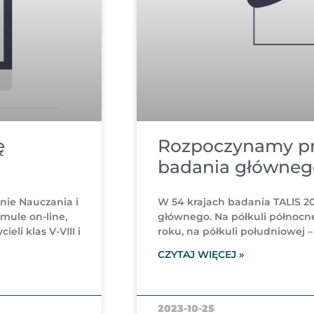
ę
Rozpoczynamy pr
badania główneg
nie Nauczania i
W 54 krajach badania TALIS 2
rmule on-line,
głównego. Na półkuli północn
eli klas V-VIII i
roku, na półkuli południowej –
CZYTAJ WIĘCEJ »
2023-10-25